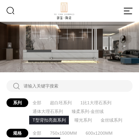
系列
全部
超白坯系列
1比1大理石系列
通体大理石系列
臻柔系列-金丝绒
T型背扣亮面系列
哑光系列
金丝绒系列
规格
全部
750x1500MM
600x1200MM