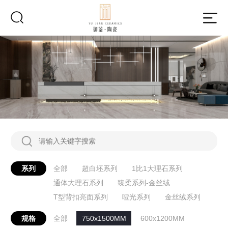
系列
全部
超白坯系列
1比1大理石系列
通体大理石系列
臻柔系列-金丝绒
T型背扣亮面系列
哑光系列
金丝绒系列
规格
全部
750x1500MM
600x1200MM