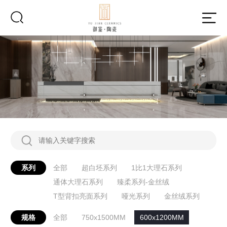
系列
全部
超白坯系列
1比1大理石系列
通体大理石系列
臻柔系列-金丝绒
T型背扣亮面系列
哑光系列
金丝绒系列
规格
全部
750x1500MM
600x1200MM