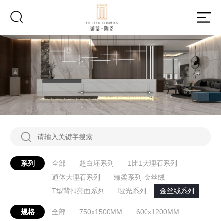
系列
全部
超白坯系列
1比1大理石系列
通体大理石系列
臻柔系列-金丝绒
T型背扣亮面系列
哑光系列
金丝绒系列
规格
全部
750x1500MM
600x1200MM